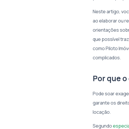
Neste artigo, vo
ao elaborar ou r
orientações sobre
que possível tra
como Piloto Imóv
complicados.
Por que o
Pode soar exager
garante os direit
locação.
Segundo
especi