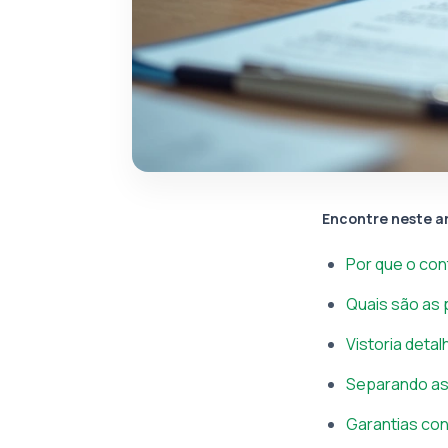
Encontre neste a
Por que o con
Quais são as 
Vistoria detal
Separando as 
Garantias con