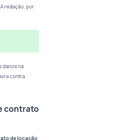
. A redação, por
e danos na
avra contra
e contrato
ato de locação