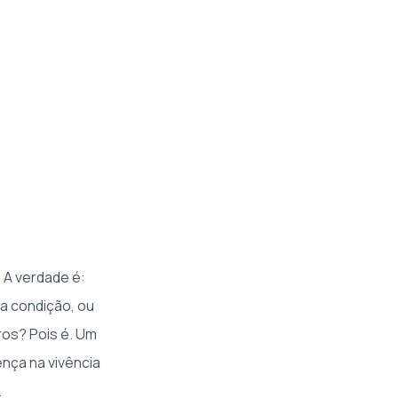
. A verdade é:
a condição, ou
ros? Pois é. Um
ença na vivência
.