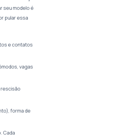
zar seu modelo é
or pular essa
tos e contatos
cômodos, vagas
 rescisão
nto), forma de
o. Cada