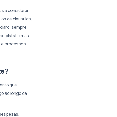
os a considerar
los de cláusulas,
, claro, sempre
 só plataformas
s e processos
te?
mento que
ogo ao longo da
, despesas,