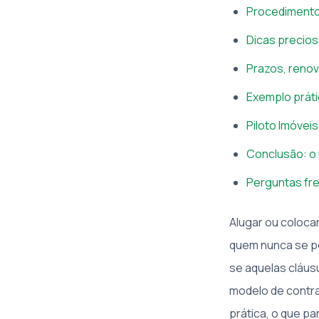
Procedimentos
Dicas preciosa
Prazos, renov
Exemplo práti
Piloto Imóveis
Conclusão: o 
Perguntas fre
Alugar ou colocar
quem nunca se pe
se aquelas cláus
modelo de contrat
prática, o que pa