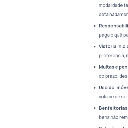
modalidade te
detalhadamen
Responsabil
paga o quê pa
Vistoria inicia
preferência,
Multas e pen
do prazo, de
Uso do imóve
volume de som
Benfeitorias
bens não remo