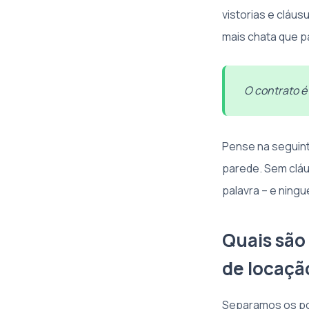
vistorias e cláus
mais chata que pa
O contrato é
Pense na seguint
parede. Sem cláus
palavra – e ningu
Quais são
de locaçã
Separamos os po