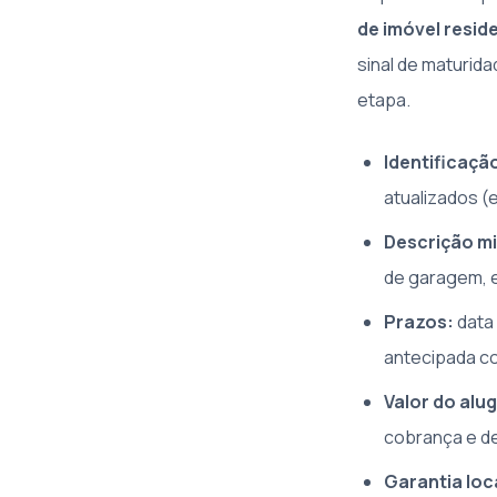
de imóvel resid
sinal de maturida
etapa.
Identificaçã
atualizados (
Descrição mi
de garagem, e
Prazos:
data 
antecipada co
Valor do alu
cobrança e de
Garantia loc