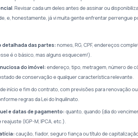
encial
. Revisar cada um deles antes de assinar ou disponibili
de, e, honestamente, já vi muita gente enfrentar perrengue p
o detalhada das partes:
nomes, RG, CPF, endereços comple
esse é o básico, mas alguns esquecem!).
nuciosa do imóvel:
endereço, tipo, metragem, número de 
stado de conservação e qualquer característica relevante.
de início e fim do contrato, com previsões para renovação ou
nforme regras da Lei do Inquilinato.
guel e datas de pagamento:
quanto, quando (dia do vencime
 reajuste (IGP-M, IPCA, etc.).
atícia:
caução, fiador, seguro fiança ou título de capitalizaçã