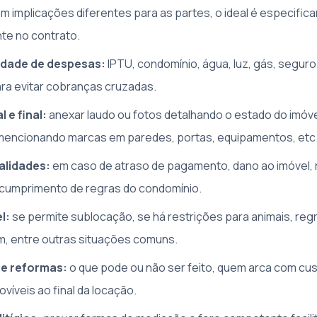
m implicações diferentes para as partes, o ideal é especifica
te no contrato.
idade de despesas:
IPTU, condomínio, água, luz, gás, segur
ra evitar cobranças cruzadas.
l e final:
anexar laudo ou fotos detalhando o estado do imóve
 mencionando marcas em paredes, portas, equipamentos, etc
alidades:
em caso de atraso de pagamento, dano ao imóvel, 
scumprimento de regras do condomínio.
l:
se permite sublocação, se há restrições para animais, reg
, entre outras situações comuns.
 e reformas:
o que pode ou não ser feito, quem arca com cu
víveis ao final da locação.