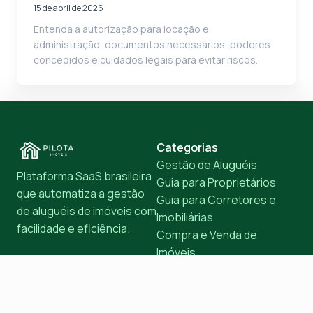
15 de abril de 2026
Entenda a autorização para locação e
administração, documentos necessários, poderes
concedidos e cuidados legais para evitar riscos.
Categorias
Gestão de Aluguéis
Plataforma SaaS brasileira
Guia para Proprietários
que automatiza a gestão
Guia para Corretores e
de aluguéis de imóveis com
Imobiliárias
facilidade e eficiência.
Compra e Venda de
Imóveis
Dicas para Propríetarios
de Kitnet
Dicas para Corretores e