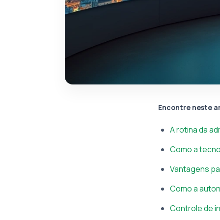
Encontre neste a
A rotina da a
Como a tecno
Vantagens par
Como a automa
Controle de i