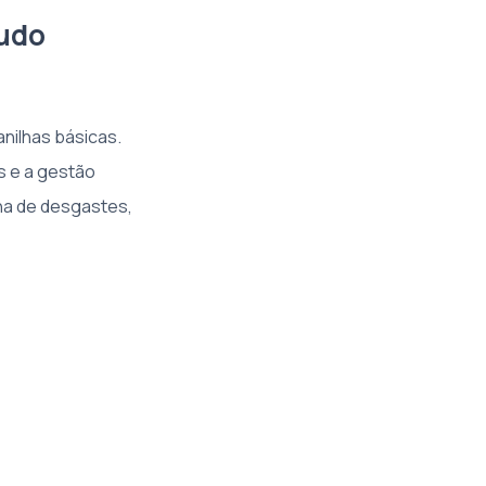
tudo
anilhas básicas.
s e a gestão
na de desgastes,