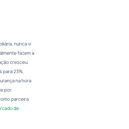
iária, nunca vi
ealmente fazem a
cação cresceu
% para 23%,
gurança na hora
te por
como parceira
rcado de