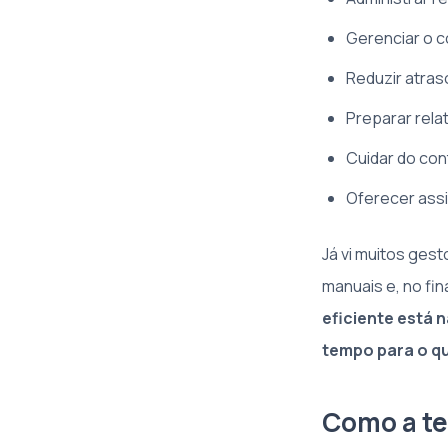
Gerenciar o c
Reduzir atras
Preparar rela
Cuidar do con
Oferecer assi
Já vi muitos ges
manuais e, no fin
eficiente está 
tempo para o qu
Como a te