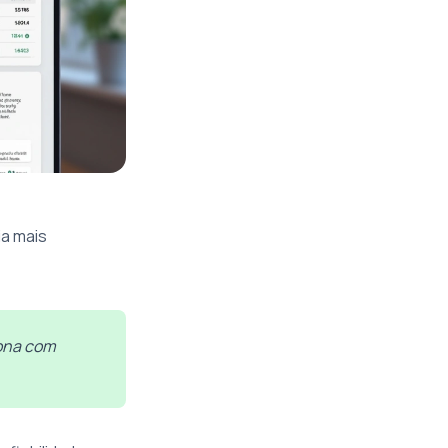
ia mais
iona com