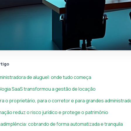
rtigo
dministradora de aluguel: onde tudo começa
logia SaaS transformou a gestão de locação
a o proprietário, para o corretor e para grandes administrad
ção reduz o risco jurídico e protege o patrimônio
nadimplência: cobrando de forma automatizada e tranquila