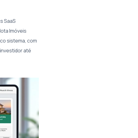
as SaaS
lota Imóveis
ico sistema, com
investidor até