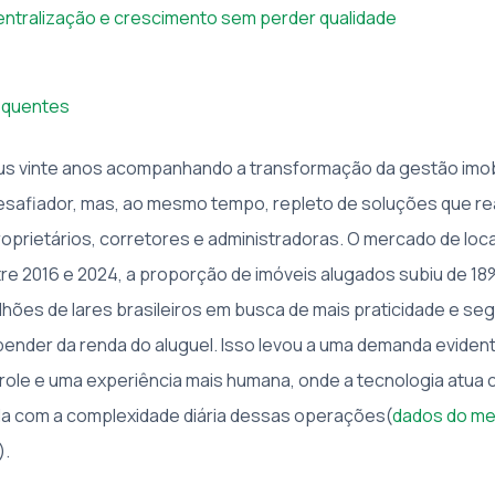
entralização e crescimento sem perder qualidade
equentes
s vinte anos acompanhando a transformação da gestão imobil
esafiador, mas, ao mesmo tempo, repleto de soluções que r
roprietários, corretores e administradoras. O mercado de lo
re 2016 e 2024, a proporção de imóveis alugados subiu de 18
lhões de lares brasileiros em busca de mais praticidade e se
epender da renda do aluguel. Isso levou a uma demanda eviden
ole e uma experiência mais humana, onde a tecnologia atua 
ida com a complexidade diária dessas operações(
dados do me
).