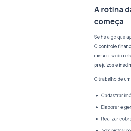
A rotina 
começa
Se há algo que ap
O controle finan
minuciosa do rel
prejuízos e inadi
O trabalho de um
Cadastrar imó
Elaborar e ger
Realizar cobr
Administrar r