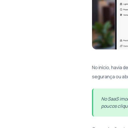
No início, havia 
segurança ou abr
No SaaS imob
poucos cliqu