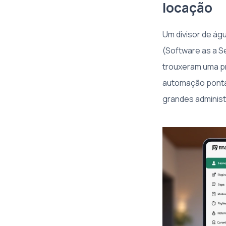
locação
Um divisor de ág
(Software as a S
trouxeram uma pr
automação ponta 
grandes administ